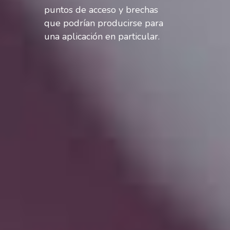
puntos de acceso y brechas
que podrían producirse para
una aplicación en particular.